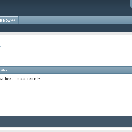
p Now <<
า
ssage
ve been updated recently.