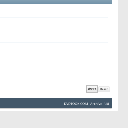
DVDTOOK.COM
Archive
บน