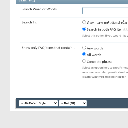
Search FAQ
Search Word or Words:
Search In:
ค้นหาเฉพาะหัวข้อเท่านั้น
Search in both FAQ item tit
Select this option if you would like y
Show only FAQ items that contain...
Any words
All words
Complete phrase
Select an option here to specify how
most numerous but possibly least rel
exactly what you are searching for.