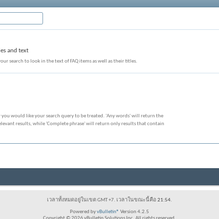
les and text
our search to look in the text of FAQ items as well as their titles.
 you would like your search query to be treated. 'Any words' will return the
evant results, while 'Complete phrase' will return only results that contain
เวลาทั้งหมดอยู่ในเขต GMT +7. เวลาในขณะนี้คือ
21:54
.
Powered by
vBulletin®
Version 4.2.5
Copyright © 2026 vBulletin Solutions Inc. All rights reserved.