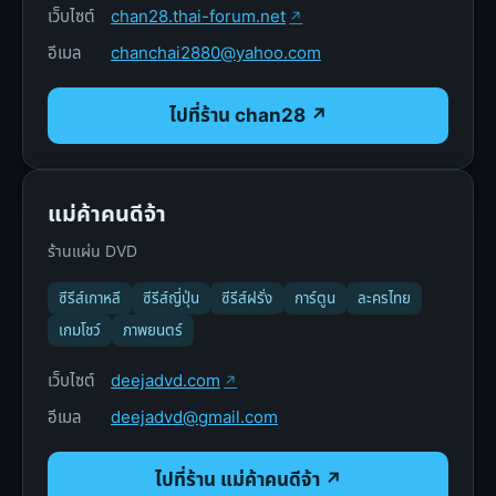
เว็บไซต์
chan28.thai-forum.net
อีเมล
chanchai2880@yahoo.com
ไปที่ร้าน chan28 ↗
แม่ค้าคนดีจ้า
ร้านแผ่น DVD
ซีรีส์เกาหลี
ซีรีส์ญี่ปุ่น
ซีรีส์ฝรั่ง
การ์ตูน
ละครไทย
เกมโชว์
ภาพยนตร์
เว็บไซต์
deejadvd.com
อีเมล
deejadvd@gmail.com
ไปที่ร้าน แม่ค้าคนดีจ้า ↗