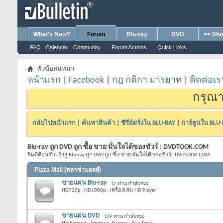
What's New?
Forum
Blu-ray
DVD
>> Sho
FAQ
Calendar
Community
Forum Actions
Quick Links
หัวข้อสนทนา
หน้าแรก
|
Facebook
|
กฎ กติกา มารยาท
|
ติดต่อเร
กรุณา
กลับไปหน้าแรก
|
ค้นหาสินค้า
|
ซีรี่ย์ฝรั่งใน BLU-RAY
|
การ์ตูนใน BLU
Blu-ray ถูก DVD ถูก ซื้อ ขาย มั่นใจได้ของชัวร์ : DVDTOOK.COM
ยินดีต้อนรับเข้าสู่ Blu-ray ถูก DVD ถูก ซื้อ ขาย มั่นใจได้ของชัวร์ : DVDTOOK.COM
Plaza Mall (พลาซ่ามอลล์)
ขายแผ่น Blu-ray
(2 ท่านกำลังชม)
HD720p , HD1080p , เครื่องเล่น HD Player
ขายแผ่น DVD
(29 ท่านกำลังชม)