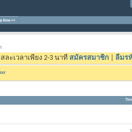
p Now <<
า
สละเวลาเพียง 2-3 นาที
สมัครสมาชิก
|
ลืมรห
-RAY
Thr
โ