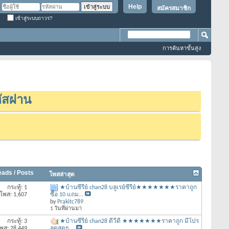
Help
สมัครสมาชิก
เข้าสู่ระบบถาวร?
การค้นหาขั้นสูง
ัสผ่าน
eads / Posts
โพสล่าสุด
กระทู้: 1
★บ้านซีรี่ย์ chan28 บลูเรย์ซีรีย์★★★★★★★ราคาถูก
โพส: 1,607
ซื้อ 10 แถม...
by
Prakitc789
1 วันที่ผ่านมา
กระทู้: 3
★บ้านซีรี่ย์ chan28 ดีวีดี ★★★★★★★ราคาถูก มีโปร
พส: 28,449
ลดสุดๆ ...