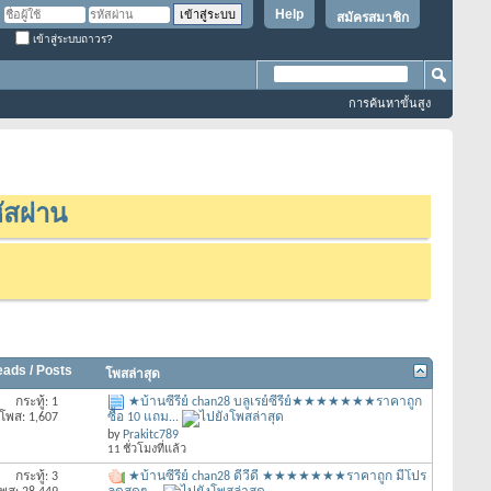
Help
สมัครสมาชิก
เข้าสู่ระบบถาวร?
การค้นหาขั้นสูง
ัสผ่าน
eads / Posts
โพสล่าสุด
กระทู้: 1
★บ้านซีรี่ย์ chan28 บลูเรย์ซีรีย์★★★★★★★ราคาถูก
โพส: 1,607
ซื้อ 10 แถม...
by
Prakitc789
11 ชั่วโมงที่แล้ว
กระทู้: 3
★บ้านซีรี่ย์ chan28 ดีวีดี ★★★★★★★ราคาถูก มีโปร