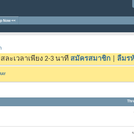
p Now <<
า
สละเวลาเพียง 2-3 นาที
สมัครสมาชิก
|
ลืมรห
-RAY
Thr