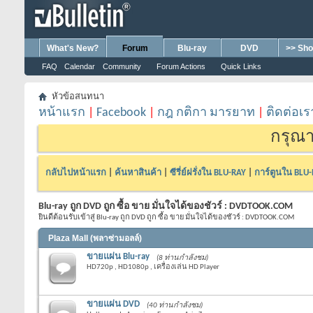
What's New?
Forum
Blu-ray
DVD
>> Sho
FAQ
Calendar
Community
Forum Actions
Quick Links
หัวข้อสนทนา
หน้าแรก
|
Facebook
|
กฎ กติกา มารยาท
|
ติดต่อเร
กรุณา
กลับไปหน้าแรก
|
ค้นหาสินค้า
|
ซีรี่ย์ฝรั่งใน BLU-RAY
|
การ์ตูนใน BLU
Blu-ray ถูก DVD ถูก ซื้อ ขาย มั่นใจได้ของชัวร์ : DVDTOOK.COM
ยินดีต้อนรับเข้าสู่ Blu-ray ถูก DVD ถูก ซื้อ ขาย มั่นใจได้ของชัวร์ : DVDTOOK.COM
Plaza Mall (พลาซ่ามอลล์)
ขายแผ่น Blu-ray
(8 ท่านกำลังชม)
HD720p , HD1080p , เครื่องเล่น HD Player
ขายแผ่น DVD
(40 ท่านกำลังชม)