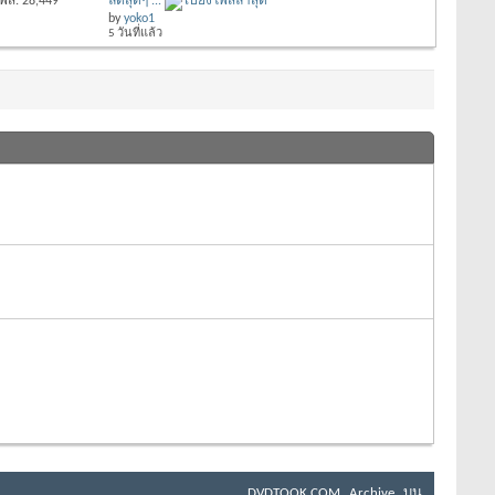
พส: 28,449
ลดสุดๆ ...
by
yoko1
5 วันที่แล้ว
DVDTOOK.COM
Archive
บน