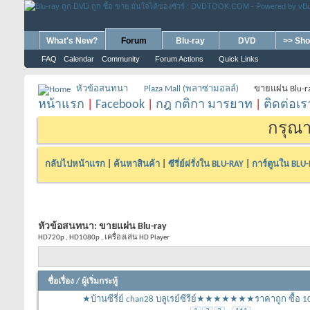
What's New?
Forum
Blu-ray
DVD
>> Sho
FAQ
Calendar
Community
Forum Actions
Quick Links
หัวข้อสนทนา
Plaza Mall (พลาซ่ามอลล์)
ขายแผ่น Blu-r
หน้าแรก
|
Facebook
|
กฎ กติกา มารยาท
|
ติดต่อเร
กรุณา
กลับไปหน้าแรก
|
ค้นหาสินค้า
|
ซีรี่ย์ฝรั่งใน BLU-RAY
|
การ์ตูนใน BLU
หัวข้อสนทนา:
ขายแผ่น Blu-ray
HD720p , HD1080p , เครื่องเล่น HD Player
ชื่อเรื่อง
/
ผู้เริ่มกระทู้
★บ้านซีรี่ย์ chan28 บลูเรย์ซีรีย์★★★★★★★ราคาถูก 