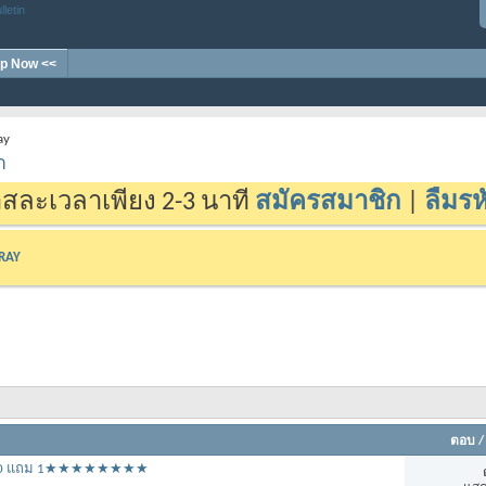
p Now <<
ay
า
สละเวลาเพียง 2-3 นาที
สมัครสมาชิก
|
ลืมรห
-RAY
ตอบ
ซื้อ 10 แถม 1★★★★★★★★