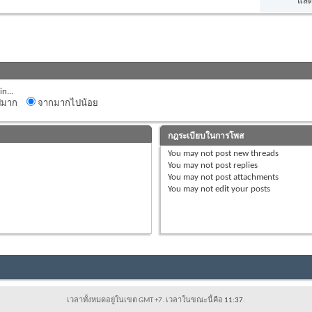
แสด
n...
ปมาก
จากมากไปน้อย
กฎระเบียบในการโพส
You
may not
post new threads
You
may not
post replies
You
may not
post attachments
You
may not
edit your posts
่
เวลาทั้งหมดอยู่ในเขต GMT +7. เวลาในขณะนี้คือ
11:37
.