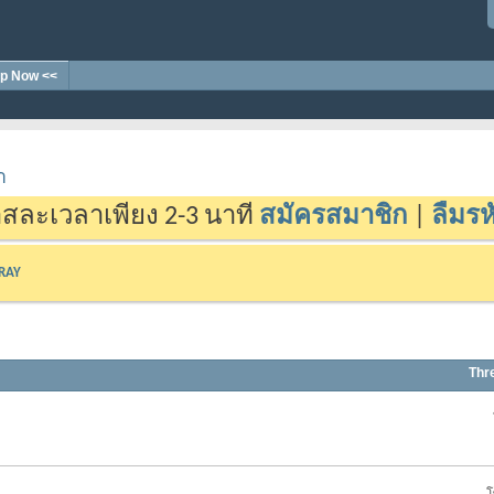
p Now <<
า
สละเวลาเพียง 2-3 นาที
สมัครสมาชิก
|
ลืมรห
-RAY
Thr