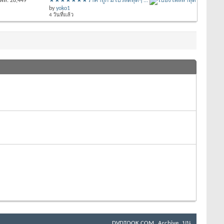
พส: 28,449
★★★★★★★ราคาถูก มีโปรลดสุดๆ ...
by
yoko1
4 วันที่แล้ว
DVDTOOK.COM
Archive
บน