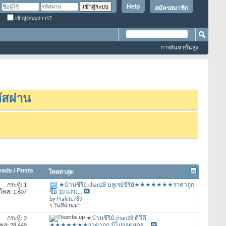
Help
สมัครสมาชิก
เข้าสู่ระบบถาวร?
การค้นหาขั้นสูง
ัสผ่าน
eads / Posts
โพสล่าสุด
กระทู้: 1
★บ้านซีรี่ย์ chan28 บลูเรย์ซีรีย์★★★★★★★ราคาถูก
โพส: 1,607
ซื้อ 10 แถม...
by
Prakitc789
1 วันที่ผ่านมา
กระทู้: 3
★บ้านซีรี่ย์ chan28 ดีวีดี
พส: 28,449
★★★★★★★ราคาถูก มีโปรลดสุดๆ ...