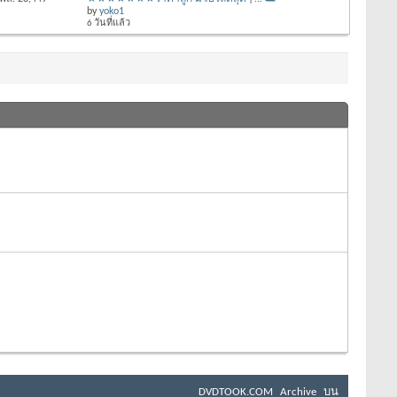
by
yoko1
6 วันที่แล้ว
DVDTOOK.COM
Archive
บน