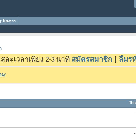
p Now <<
า
สละเวลาเพียง 2-3 นาที
สมัครสมาชิก
|
ลืมรห
-RAY
Thr
โ