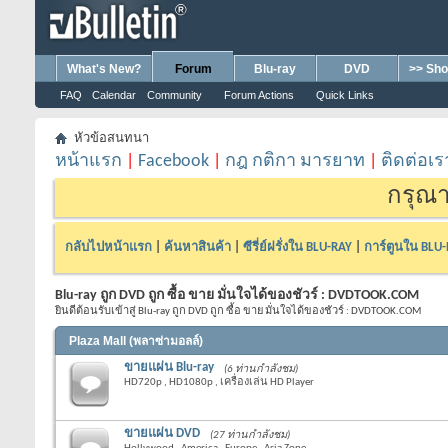
What's New?
Forum
Blu-ray
DVD
>> Sho
FAQ
Calendar
Community
Forum Actions
Quick Links
หัวข้อสนทนา
หน้าแรก
|
Facebook
|
กฎ กติกา มารยาท
|
ติดต่อเร
กรุณา
กลับไปหน้าแรก
|
ค้นหาสินค้า
|
ซีรี่ย์ฝรั่งใน BLU-RAY
|
การ์ตูนใน BLU
Blu-ray ถูก DVD ถูก ซื้อ ขาย มั่นใจได้ของชัวร์ : DVDTOOK.COM
ยินดีต้อนรับเข้าสู่ Blu-ray ถูก DVD ถูก ซื้อ ขาย มั่นใจได้ของชัวร์ : DVDTOOK.COM
Plaza Mall (พลาซ่ามอลล์)
ขายแผ่น Blu-ray
(6 ท่านกำลังชม)
HD720p , HD1080p , เครื่องเล่น HD Player
ขายแผ่น DVD
(27 ท่านกำลังชม)