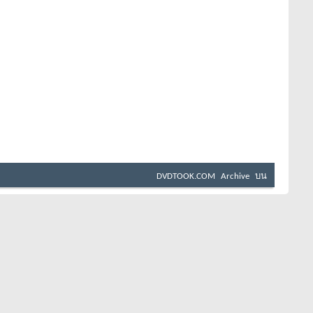
DVDTOOK.COM
Archive
บน