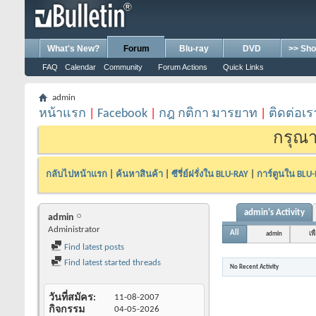
What's New?
Forum
Blu-ray
DVD
>> Sho
FAQ
Calendar
Community
Forum Actions
Quick Links
admin
หน้าแรก
|
Facebook
|
กฎ กติกา มารยาท
|
ติดต่อเร
กรุณา
กลับไปหน้าแรก
|
ค้นหาสินค้า
|
ซีรี่ย์ฝรั่งใน BLU-RAY
|
การ์ตูนใน BLU
admin's Activity
admin
Administrator
All
admin
เพื
Find latest posts
Find latest started threads
No Recent Activity
วันที่สมัคร
11-08-2007
กิจกรรม
04-05-2026