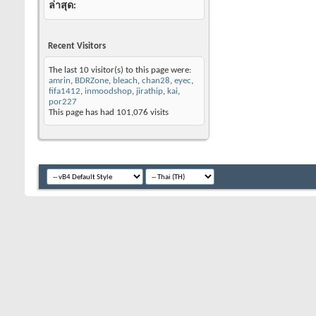
ล่าสุด
Recent Visitors
The last 10 visitor(s) to this page were:
amrin
,
BDRZone
,
bleach
,
chan28
,
eyec
,
fifa1412
,
inmoodshop
,
jirathip
,
kai
,
por227
This page has had
101,076
visits