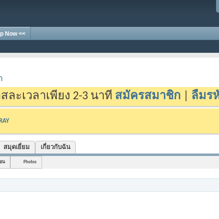
p Now <<
า
สละเวลาเพียง 2-3 นาที
สมัครสมาชิก
|
ลืมรห
-RAY
สมุดเยี่ยม
เกี่ยวกับฉัน
่อน
Photos