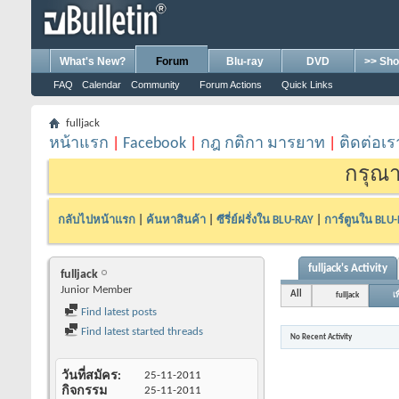
What's New?
Forum
Blu-ray
DVD
>> Sho
FAQ
Calendar
Community
Forum Actions
Quick Links
fulljack
หน้าแรก
|
Facebook
|
กฎ กติกา มารยาท
|
ติดต่อเร
กรุณา
กลับไปหน้าแรก
|
ค้นหาสินค้า
|
ซีรี่ย์ฝรั่งใน BLU-RAY
|
การ์ตูนใน BLU
fulljack's Activity
fulljack
Junior Member
All
fulljack
เพ
Find latest posts
Find latest started threads
No Recent Activity
วันที่สมัคร
25-11-2011
กิจกรรม
25-11-2011