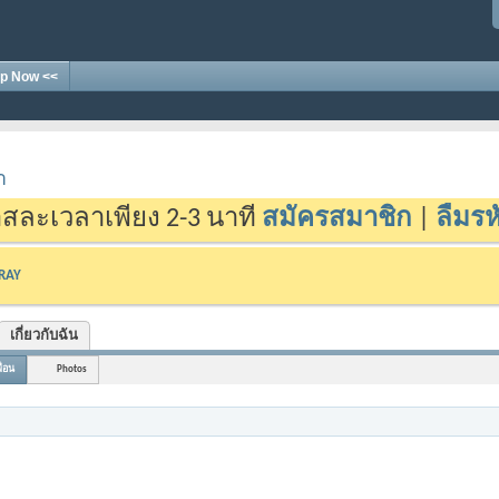
p Now <<
า
สละเวลาเพียง 2-3 นาที
สมัครสมาชิก
|
ลืมรห
-RAY
เกี่ยวกับฉัน
ื่อน
Photos