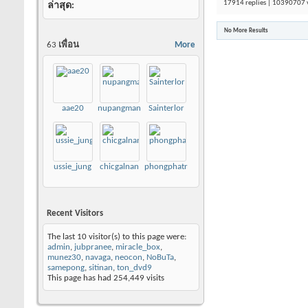
17914 replies | 10390707 
ล่าสุด
No More Results
63
เพื่อน
More
aae20
nupangman
Sainterlor
ussie_jung
chicgalnan
phongphatr
Recent Visitors
The last 10 visitor(s) to this page were:
admin
,
jubpranee
,
miracle_box
,
munez30
,
navaga
,
neocon
,
NoBuTa
,
samepong
,
sitinan
,
ton_dvd9
This page has had
254,449
visits