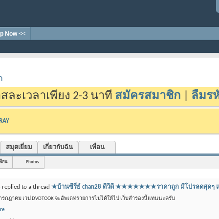
p Now <<
า
สละเวลาเพียง 2-3 นาที
สมัครสมาชิก
|
ลืมรห
-RAY
สมุดเยี่ยม
เกี่ยวกับฉัน
เพื่อน
พื่อน
Photos
8
replied to a thread
★บ้านซีรี่ย์ chan28 ดีวีดี ★★★★★★★ราคาถูก มีโปรลด
 กรกฎาคม เวป DVDTOOK จะอัพเดทรายการไม่ได้ให้ไป เว็บสำรองนี้แทนนะครับ
re