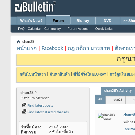
What's New?
Forum
Blu-ray
DVD
>> Sho
FAQ
Calendar
Community
Forum Actions
Quick Links
chan28
หน้าแรก
|
Facebook
|
กฎ กติกา มารยาท
|
ติดต่อเร
กรุณา
กลับไปหน้าแรก
|
ค้นหาสินค้า
|
ซีรี่ย์ฝรั่งใน BLU-RAY
|
การ์ตูนใน BLU
chan28's Activity
chan28
Platinum Member
All
chan28
เ
Find latest posts
Find latest started threads
chan2
หลัง 31
วันที่สมัคร
21-08-2007
see mo
กิจกรรม
2 ชั่วโมงที่แล้ว