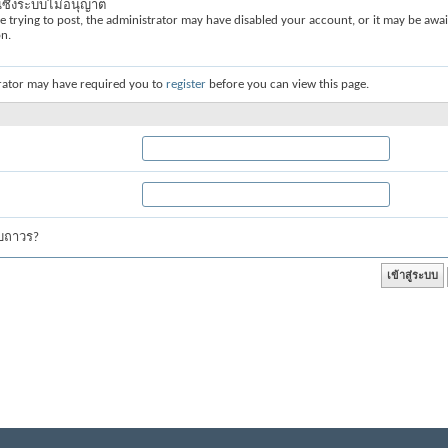
่นซึ่งระบบไม่อนุญาต
re trying to post, the administrator may have disabled your account, or it may be awai
on.
rator may have required you to
register
before you can view this page.
บบถาวร?