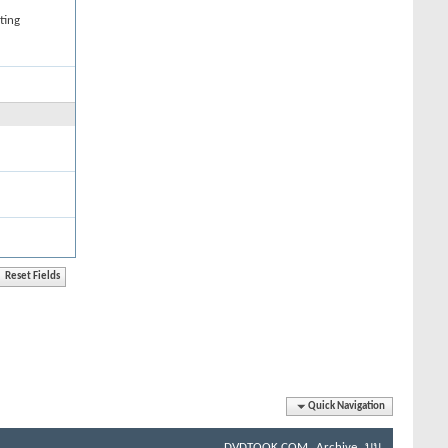
ting
Quick Navigation
DVDTOOK.COM
Archive
บน