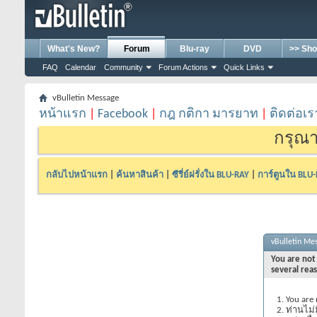
What's New?
Forum
Blu-ray
DVD
>> Sho
FAQ
Calendar
Community
Forum Actions
Quick Links
vBulletin Message
หน้าแรก
|
Facebook
|
กฎ กติกา มารยาท
|
ติดต่อเร
กรุณา
กลับไปหน้าแรก
|
ค้นหาสินค้า
|
ซีรี่ย์ฝรั่งใน BLU-RAY
|
การ์ตูนใน BLU
vBulletin Me
You are not 
several rea
You are 
ท่านไม่