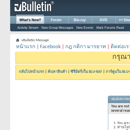
What's New?
Forum
Blu-ray
DVD
>> Sho
Activity Stream
New Group Messages
New Events
Mark Forums Read
vBulletin Message
หน้าแรก
|
Facebook
|
กฎ กติกา มารยาท
|
ติดต่อเร
กรุณา
กลับไปหน้าแรก
|
ค้นหาสินค้า
|
ซีรี่ย์ฝรั่งใน BLU-RAY
|
การ์ตูนใน BLU
vBulletin Me
You are not 
several rea
You are 
ท่านไม่