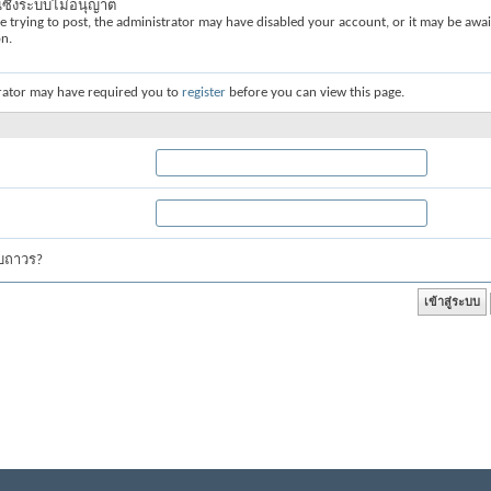
่นซึ่งระบบไม่อนุญาต
re trying to post, the administrator may have disabled your account, or it may be awai
on.
rator may have required you to
register
before you can view this page.
บบถาวร?