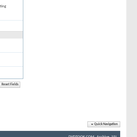
ting
Quick Navigation
DVDTOOK.COM
Archive
บน