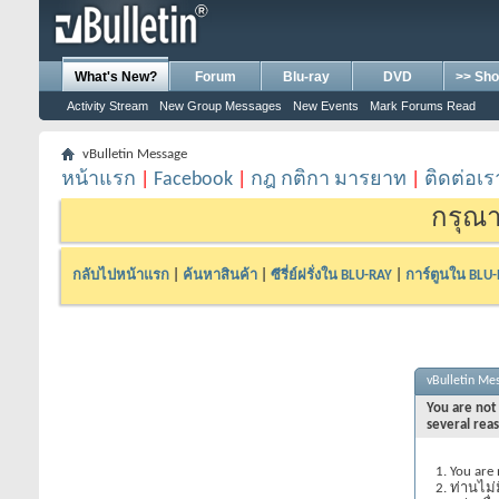
What's New?
Forum
Blu-ray
DVD
>> Sho
Activity Stream
New Group Messages
New Events
Mark Forums Read
vBulletin Message
หน้าแรก
|
Facebook
|
กฎ กติกา มารยาท
|
ติดต่อเร
กรุณา
กลับไปหน้าแรก
|
ค้นหาสินค้า
|
ซีรี่ย์ฝรั่งใน BLU-RAY
|
การ์ตูนใน BLU
vBulletin Me
You are not 
several rea
You are 
ท่านไม่