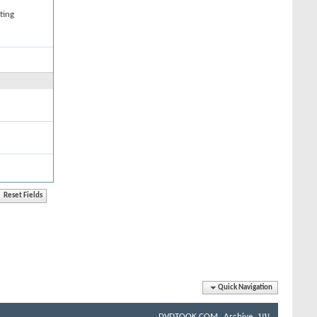
ting
Quick Navigation
DVDTOOK.COM
Archive
บน