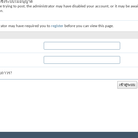
่นซึ่งระบบไม่อนุญาต
re trying to post, the administrator may have disabled your account, or it may be awai
on.
rator may have required you to
register
before you can view this page.
บบถาวร?