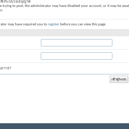
่นซึ่งระบบไม่อนุญาต
re trying to post, the administrator may have disabled your account, or it may be awai
on.
rator may have required you to
register
before you can view this page.
บบถาวร?