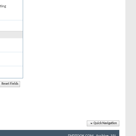
ting
Quick Navigation
DVDTOOK.COM
Archive
บน