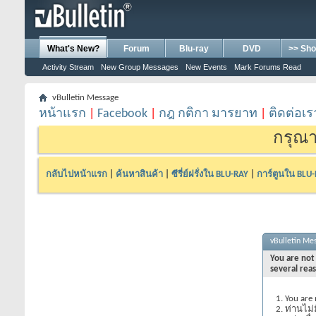
What's New?
Forum
Blu-ray
DVD
>> Sho
Activity Stream
New Group Messages
New Events
Mark Forums Read
vBulletin Message
หน้าแรก
|
Facebook
|
กฎ กติกา มารยาท
|
ติดต่อเร
กรุณา
กลับไปหน้าแรก
|
ค้นหาสินค้า
|
ซีรี่ย์ฝรั่งใน BLU-RAY
|
การ์ตูนใน BLU
vBulletin Me
You are not 
several rea
You are 
ท่านไม่