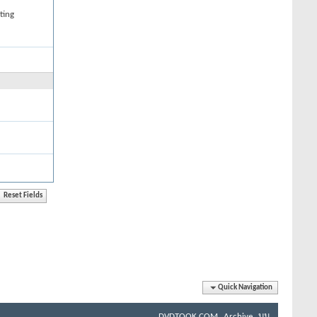
ting
Quick Navigation
DVDTOOK.COM
Archive
บน