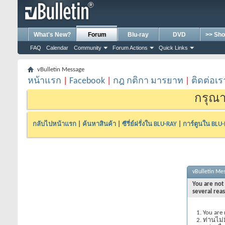
What's New?
Forum
Blu-ray
DVD
>> Sho
FAQ
Calendar
Community
Forum Actions
Quick Links
vBulletin Message
หน้าแรก
|
Facebook
|
กฎ กติกา มารยาท
|
ติดต่อเร
กรุณา
กลับไปหน้าแรก
|
ค้นหาสินค้า
|
ซีรี่ย์ฝรั่งใน BLU-RAY
|
การ์ตูนใน BLU
vBulletin Me
You are not 
several rea
You are 
ท่านไม่