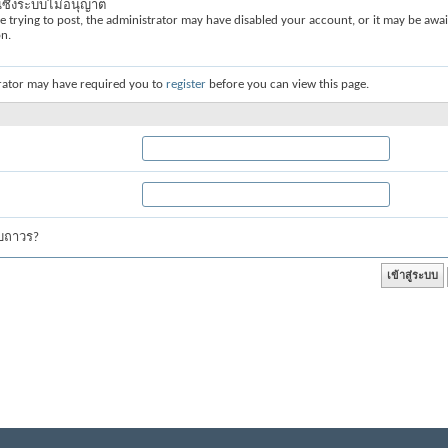
่นซึ่งระบบไม่อนุญาต
re trying to post, the administrator may have disabled your account, or it may be awai
on.
rator may have required you to
register
before you can view this page.
บบถาวร?